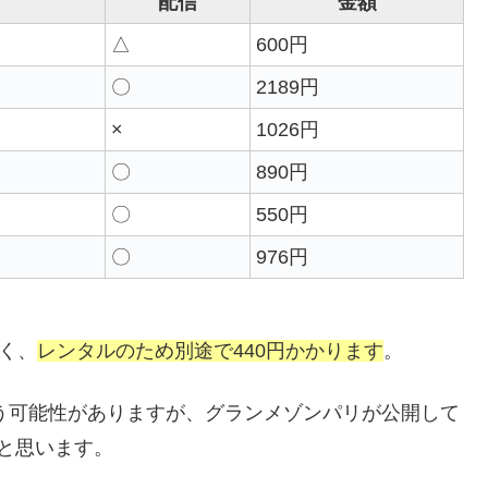
配信
金額
△
600円
〇
2189円
×
1026円
〇
890円
〇
550円
〇
976円
なく、
レンタルのため別途で440円かかります
。
まう可能性がありますが、グランメゾンパリが公開して
と思います。