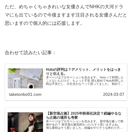
ただ、めちゃくちゃきれいな女優さんでNHKの大河ドラ
マにも出ているので今後ますます注目される女優さんだと
思いますので個人的には応援します。
合わせて読みたい記事：
Huluの評判は？デメリット、メリットをはっき
りと伝える。
本ページはプロモーションを含みます。 Huluって利用した
ことないんだけど、ちょっと不安 僕も初めてHulu利用した
時は不安だし、大丈夫かなーって思ってました。 初めてや
るサービスは何事も不安で...
taketonbo01.com
2024.03.07
【新空港占拠】2025年映画化決定？続編やるな
ら占拠の場所も考察
本ページはプロモーションを含みます。 新空港占拠って映
画やるの？ 新空港占拠見終わったらそう思いますよね。
僕も最初はそう思いました。続編をやりそうな終わり方で
したしね。 なので、...