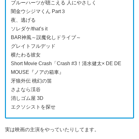
ブルーハーツが聴こえる 人にやさしく
闇金ウシジマくん Part３
夜、逃げる
ソレダケ/that’s it
BAR神風～誤魔化しドライブ～
グレイトフルデッド
横たわる彼女
Short Movie Crash「Crash #3！清水健太× DE DE
MOUSE『ノアの箱車』
牙狼外伝 桃幻の笛
さよなら渓谷
消しゴム屋 3D
エクソシストを探せ
実は映画の主演をやっていたりしてます。